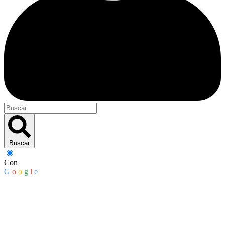
Buscar
Con
G
o
o
g
l
e