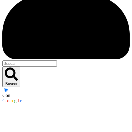
Buscar
Con
G
o
o
g
l
e