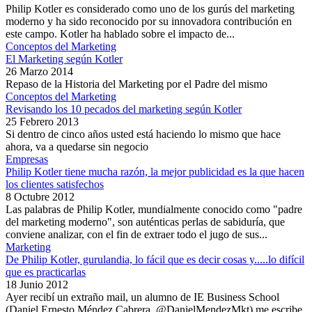
Philip Kotler es considerado como uno de los gurús del marketing
moderno y ha sido reconocido por su innovadora contribución en
este campo. Kotler ha hablado sobre el impacto de...
Conceptos del Marketing
El Marketing según Kotler
26 Marzo 2014
Repaso de la Historia del Marketing por el Padre del mismo
Conceptos del Marketing
Revisando los 10 pecados del marketing según Kotler
25 Febrero 2013
Si dentro de cinco años usted está haciendo lo mismo que hace
ahora, va a quedarse sin negocio
Empresas
Philip Kotler tiene mucha razón, la mejor publicidad es la que hacen
los clientes satisfechos
8 Octubre 2012
Las palabras de Philip Kotler, mundialmente conocido como "padre
del marketing moderno", son auténticas perlas de sabiduría, que
conviene analizar, con el fin de extraer todo el jugo de sus...
Marketing
De Philip Kotler, gurulandia, lo fácil que es decir cosas y.....lo difícil
que es practicarlas
18 Junio 2012
Ayer recibí un extraño mail, un alumno de IE Business School
(Daniel Ernesto Méndez Cabrera, @DanielMendezMkt) me escribe