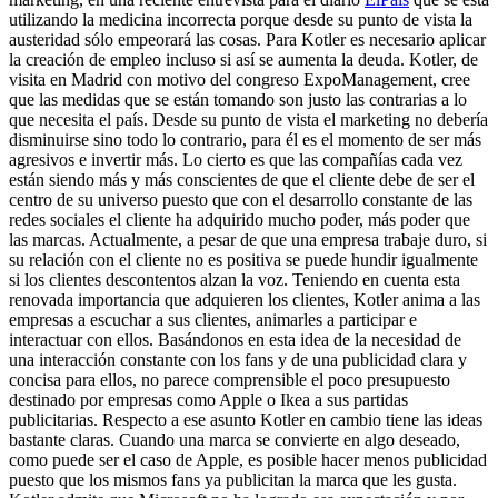
utilizando la medicina incorrecta porque desde su punto de vista la
austeridad sólo empeorará las cosas. Para Kotler es necesario aplicar
la creación de empleo incluso si así se aumenta la deuda. Kotler, de
visita en Madrid con motivo del congreso ExpoManagement, cree
que las medidas que se están tomando son justo las contrarias a lo
que necesita el país. Desde su punto de vista el marketing no debería
disminuirse sino todo lo contrario, para él es el momento de ser más
agresivos e invertir más. Lo cierto es que las compañías cada vez
están siendo más y más conscientes de que el cliente debe de ser el
centro de su universo puesto que con el desarrollo constante de las
redes sociales el cliente ha adquirido mucho poder, más poder que
las marcas. Actualmente, a pesar de que una empresa trabaje duro, si
su relación con el cliente no es positiva se puede hundir igualmente
si los clientes descontentos alzan la voz. Teniendo en cuenta esta
renovada importancia que adquieren los clientes, Kotler anima a las
empresas a escuchar a sus clientes, animarles a participar e
interactuar con ellos. Basándonos en esta idea de la necesidad de
una interacción constante con los fans y de una publicidad clara y
concisa para ellos, no parece comprensible el poco presupuesto
destinado por empresas como Apple o Ikea a sus partidas
publicitarias. Respecto a ese asunto Kotler en cambio tiene las ideas
bastante claras. Cuando una marca se convierte en algo deseado,
como puede ser el caso de Apple, es posible hacer menos publicidad
puesto que los mismos fans ya publicitan la marca que les gusta.