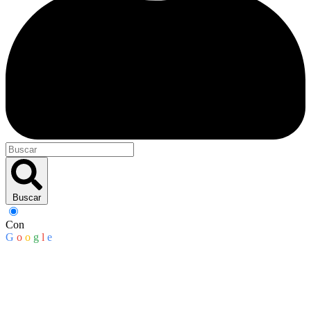
Buscar
Con
G
o
o
g
l
e