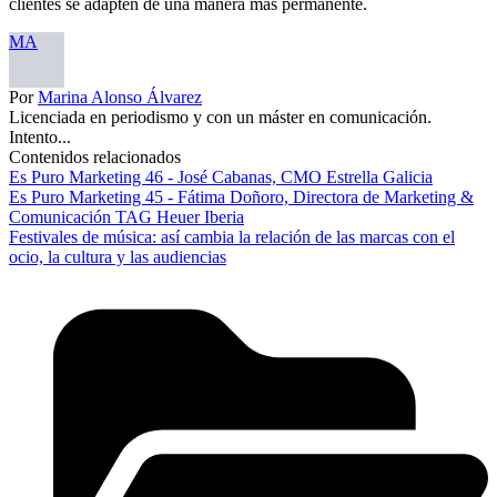
clientes se adapten de una manera más permanente.
MA
Por
Marina Alonso Álvarez
Licenciada en periodismo y con un máster en comunicación.
Intento...
Contenidos relacionados
Es Puro Marketing 46 - José Cabanas, CMO Estrella Galicia
Es Puro Marketing 45 - Fátima Doñoro, Directora de Marketing &
Comunicación TAG Heuer Iberia
Festivales de música: así cambia la relación de las marcas con el
ocio, la cultura y las audiencias