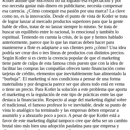
Kotler admite que Microsoft no ha logrado esa expectación y por
eso necesita gastar más dinero en publicitarse, necesita compensar
esa carencia. ¿Cómo conseguir esa pasión por una marca? La clave
como no, es la innovación. Desde el punto de vista de Kotler se trata
de lograr lanzar al mercado productos superiores para que la gente
hable de ellos, tratar de no lanzar siempre lo mismo. Se trata de
buscar un equilibrio entre lo racional, lo emocional y también lo
espiritual. Teniendo en cuenta la crisis, de la que y hemos hablado
anteriormente, parece que lo que las marcas deben hacer para
mantenerse a flote es adaptarse a sus clientes pero ¿cómo? Una idea
podría ser crear dos o tres líneas de productos con distintos precios.
Según Kotler si es cierto la creencia popular de que el marketing
tiene parte de culpa de esta famosa crisis puesto que con la idea de
facilitar las compras las compañías ofrecen tanto financiación como
tarjetas de crédito, elementos que inevitablemente han alimentado la
“burbuja”. El marketing sí nos condiciona a pensar de una forma
materialista y por desgracia parece ser que ahora todo está en venta
o tiene un precio. Para Kotler la solución a este problema que aporta
el marketing es la regulación de este tipo de prácticas entre las que
destaca la financiación. Respecto al auge del marketing digital sobre
el tradicional, el famoso profesor lo ve inevitable, desde su punto de
vista lo analógico ha terminado y las empresas deben empezar a
asumirlo y a abrazarlo poco a poco. A pesar de que Kotler está a
favor de este marketing digital tampoco cree que deba ser un cambio
brutal sino más bien una adopción paulatina para que empresa y