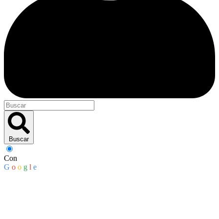
Buscar
Con
G
o
o
g
l
e