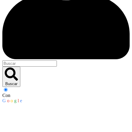
Buscar
Con
G
o
o
g
l
e