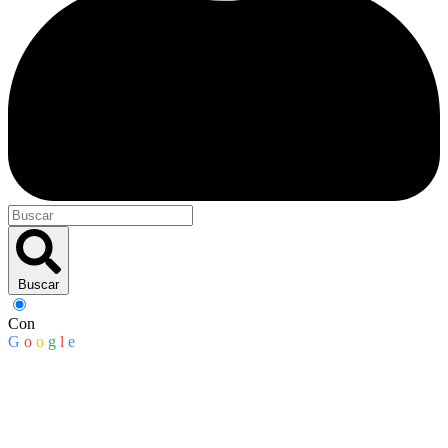
Buscar
Con
G
o
o
g
l
e