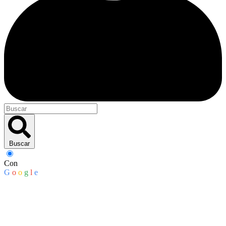
Buscar
Con
G
o
o
g
l
e