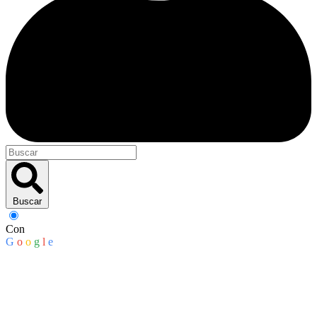
Buscar
Con
G
o
o
g
l
e