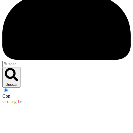
Buscar
Con
G
o
o
g
l
e