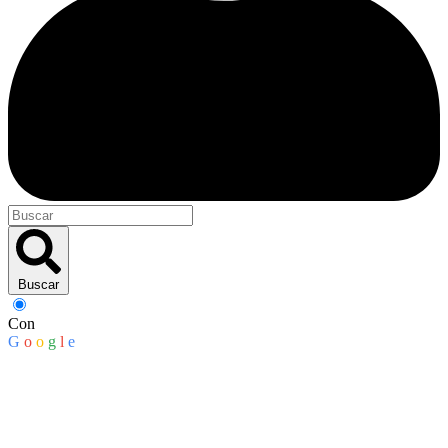
Buscar
Con
G
o
o
g
l
e