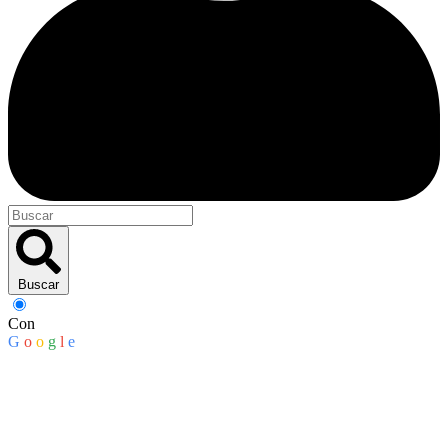
Buscar
Con
G
o
o
g
l
e