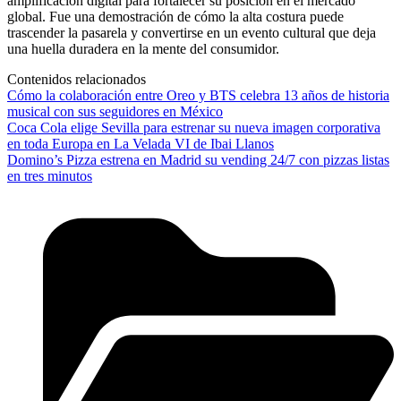
amplificación digital para fortalecer su posición en el mercado
global. Fue una demostración de cómo la alta costura puede
trascender la pasarela y convertirse en un evento cultural que deja
una huella duradera en la mente del consumidor.
Contenidos relacionados
Cómo la colaboración entre Oreo y BTS celebra 13 años de historia
musical con sus seguidores en México
Coca Cola elige Sevilla para estrenar su nueva imagen corporativa
en toda Europa en La Velada VI de Ibai Llanos
Domino’s Pizza estrena en Madrid su vending 24/7 con pizzas listas
en tres minutos