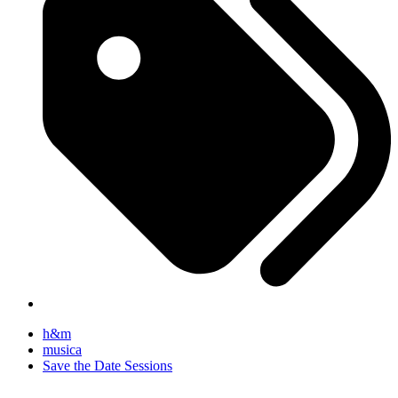
h&m
musica
Save the Date Sessions