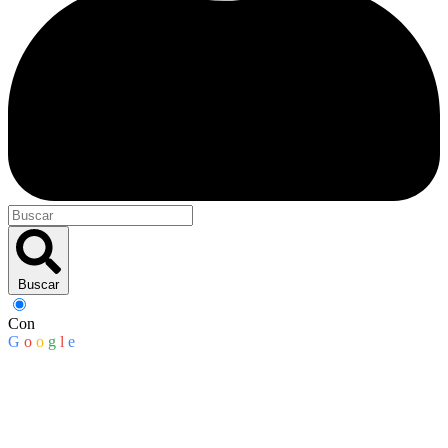
Buscar
Con
G
o
o
g
l
e