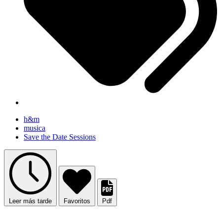
h&m
musica
Save the Date Sessions
Leer más tarde
Favoritos
Pdf