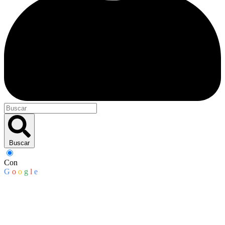
Buscar
Con
G
o
o
g
l
e