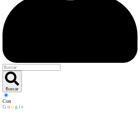
Buscar
Con
G
o
o
g
l
e