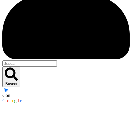
Buscar
Con
G
o
o
g
l
e