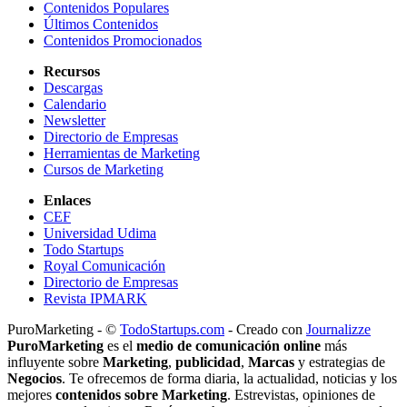
Contenidos Populares
Últimos Contenidos
Contenidos Promocionados
Recursos
Descargas
Calendario
Newsletter
Directorio de Empresas
Herramientas de Marketing
Cursos de Marketing
Enlaces
CEF
Universidad Udima
Todo Startups
Royal Comunicación
Directorio de Empresas
Revista IPMARK
PuroMarketing - ©
TodoStartups.com
-
Creado con
Journalizze
PuroMarketing
es el
medio de comunicación online
más
influyente sobre
Marketing
,
publicidad
,
Marcas
y estrategias de
Negocios
. Te ofrecemos de forma diaria, la actualidad, noticias y los
mejores
contenidos sobre Marketing
. Estrevistas, opiniones de