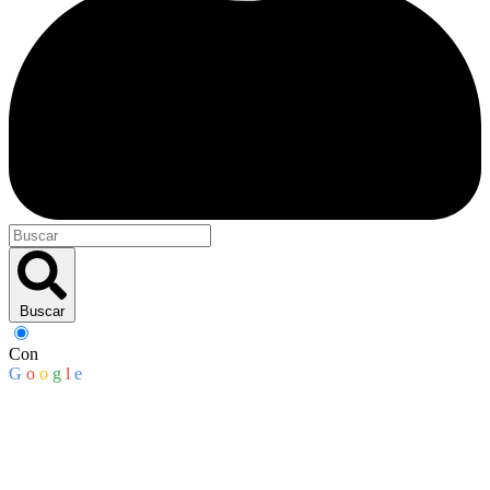
Buscar
Con
G
o
o
g
l
e