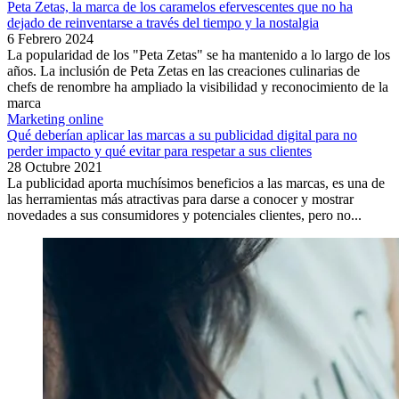
Peta Zetas, la marca de los caramelos efervescentes que no ha
dejado de reinventarse a través del tiempo y la nostalgia
6 Febrero 2024
La popularidad de los "Peta Zetas" se ha mantenido a lo largo de los
años. La inclusión de Peta Zetas en las creaciones culinarias de
chefs de renombre ha ampliado la visibilidad y reconocimiento de la
marca
Marketing online
Qué deberían aplicar las marcas a su publicidad digital para no
perder impacto y qué evitar para respetar a sus clientes
28 Octubre 2021
La publicidad aporta muchísimos beneficios a las marcas, es una de
las herramientas más atractivas para darse a conocer y mostrar
novedades a sus consumidores y potenciales clientes, pero no...