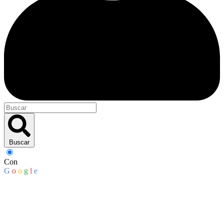
Buscar
Con
G
o
o
g
l
e