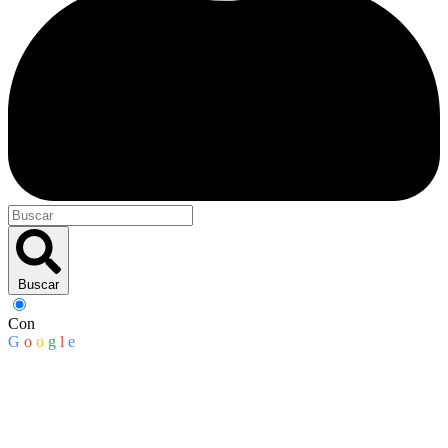
Buscar
Con
G
o
o
g
l
e