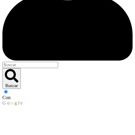
Buscar
Con
G
o
o
g
l
e