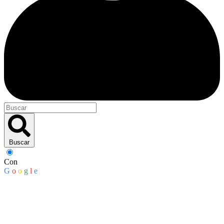
Buscar
Con
G
o
o
g
l
e