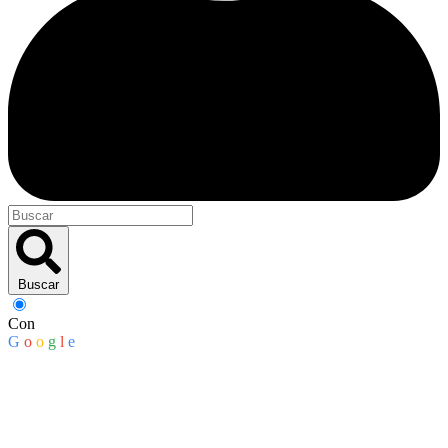
Buscar
Con
G
o
o
g
l
e