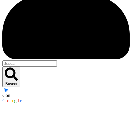
Buscar
Con
G
o
o
g
l
e