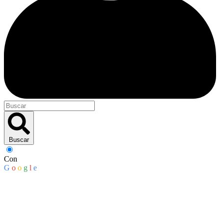
Buscar
Con
G
o
o
g
l
e