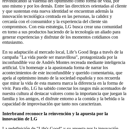
reivindicando la valentía del optimismo como forma de vida, por
uno mismo y por los demás. Entre las directrices orientadas al cliente
y que sustentan esta nueva identidad se encuentran además la
innovación tecnológica centrada en las personas, la calidez y
cercanía con el consumidor y la experiencia del cliente sin
compromisos. Con esta estrategia, LG busca crear una comunidad
en torno a sus productos haciendo de la tecnología un aliado para
generar experiencias y disfrutar de los momentos cotidianos con
entusiasmo.
En su adaptación al mercado local, Life’s Good llega a través de la
campaña "La vida puede ser maravillosa", protagonizada por la
inconfundible voz de Andrés Montes recreada mediante inteligencia
artificial. Un homenaje a la apasionada forma de narrar los
acontecimientos de este inconfundible y querido comentarista, que
apela al optimismo innato de la sociedad española y nos recuerda
que mirar la vida de esta manera marca la diferencia en la forma de
vivir. Para ello, LG ha sabido conectar los rasgos más acentuados de
nuestra cultura al destacar valores como la importancia que juegan la
familia y los amigos, el disfrute entorno a la comida y la bebida o la
capacidad de improvisación que tanto nos caracterizan.
Interbrand reconoce la reinvención y la apuesta por la
innovación de LG
La redefinición de "Life's Good" y su apuesta por la innovación