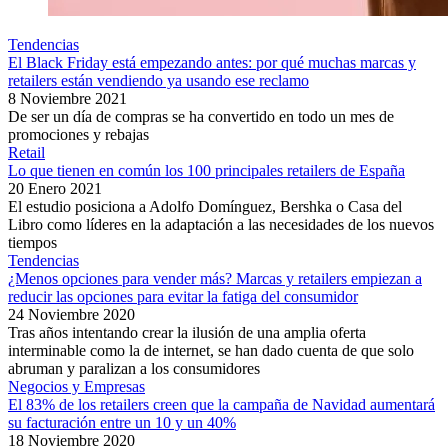
Tendencias
El Black Friday está empezando antes: por qué muchas marcas y
retailers están vendiendo ya usando ese reclamo
8 Noviembre 2021
De ser un día de compras se ha convertido en todo un mes de
promociones y rebajas
Retail
Lo que tienen en común los 100 principales retailers de España
20 Enero 2021
El estudio posiciona a Adolfo Domínguez, Bershka o Casa del
Libro como líderes en la adaptación a las necesidades de los nuevos
tiempos
Tendencias
¿Menos opciones para vender más? Marcas y retailers empiezan a
reducir las opciones para evitar la fatiga del consumidor
24 Noviembre 2020
Tras años intentando crear la ilusión de una amplia oferta
interminable como la de internet, se han dado cuenta de que solo
abruman y paralizan a los consumidores
Negocios y Empresas
El 83% de los retailers creen que la campaña de Navidad aumentará
su facturación entre un 10 y un 40%
18 Noviembre 2020