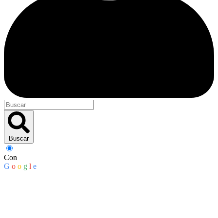
Buscar
Con
G
o
o
g
l
e