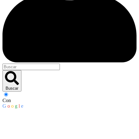
Buscar
Con
G
o
o
g
l
e