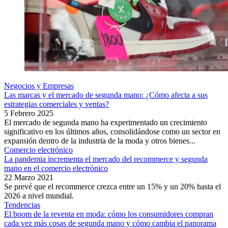
Negocios y Empresas
Las marcas y el mercado de segunda mano: ¿Cómo afecta a sus
estrategias comerciales y ventas?
5 Febrero 2025
El mercado de segunda mano ha experimentado un crecimiento
significativo en los últimos años, consolidándose como un sector en
expansión dentro de la industria de la moda y otros bienes...
Comercio electrónico
La pandemia incrementa el mercado del recommerce y segunda
mano en el comercio electrónico
22 Marzo 2021
Se prevé que el recommerce crezca entre un 15% y un 20% hasta el
2026 a nivel mundial.
Tendencias
El boom de la reventa en moda: cómo los consumidores compran
cada vez más cosas de segunda mano y cómo cambia el panorama