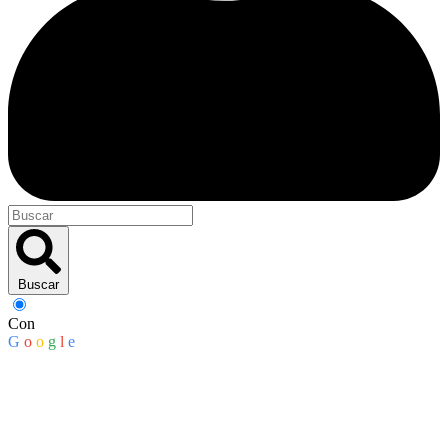
Buscar
Con
G
o
o
g
l
e