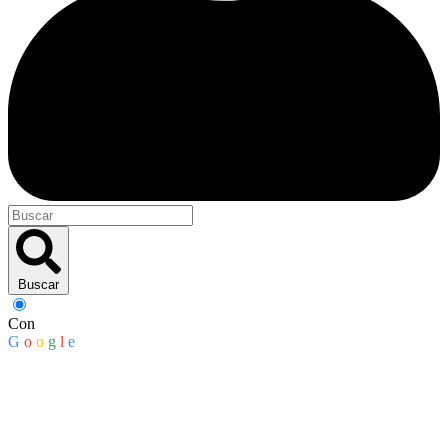
Buscar
Con
G
o
o
g
l
e