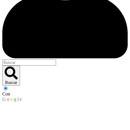
Buscar
Con
G
o
o
g
l
e