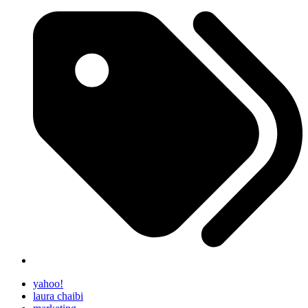
yahoo!
laura chaibi