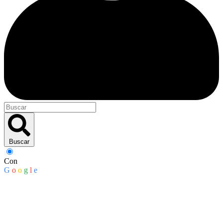
Buscar
Con
G
o
o
g
l
e