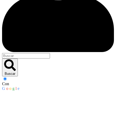
Buscar
Con
G
o
o
g
l
e