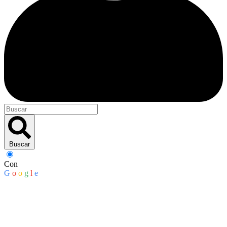
Buscar
Con
G
o
o
g
l
e