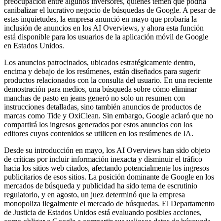
preocupación entre algunos inversores, quienes temen que podría
canibalizar el lucrativo negocio de búsquedas de Google. A pesar de
estas inquietudes, la empresa anunció en mayo que probaría la
inclusión de anuncios en los AI Overviews, y ahora esta función
está disponible para los usuarios de la aplicación móvil de Google
en Estados Unidos.
Los anuncios patrocinados, ubicados estratégicamente dentro,
encima y debajo de los resúmenes, están diseñados para sugerir
productos relacionados con la consulta del usuario. En una reciente
demostración para medios, una búsqueda sobre cómo eliminar
manchas de pasto en jeans generó no solo un resumen con
instrucciones detalladas, sino también anuncios de productos de
marcas como Tide y OxiClean. Sin embargo, Google aclaró que no
compartirá los ingresos generados por estos anuncios con los
editores cuyos contenidos se utilicen en los resúmenes de IA.
Desde su introducción en mayo, los AI Overviews han sido objeto
de críticas por incluir información inexacta y disminuir el tráfico
hacia los sitios web citados, afectando potencialmente los ingresos
publicitarios de esos sitios. La posición dominante de Google en los
mercados de búsqueda y publicidad ha sido tema de escrutinio
regulatorio, y en agosto, un juez determinó que la empresa
monopoliza ilegalmente el mercado de búsquedas. El Departamento
de Justicia de Estados Unidos está evaluando posibles acciones,