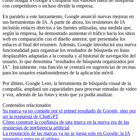
como obligar a Google a compartir sus valiosos datos de búsqueda
con competidores o incluso dividir la empresa.
En paralelo a este lanzamiento, Google anunció nuevas mejoras en
sus herramientas de IA. A partir de ahora, los resúmenes de IA
incluirán enlaces directos a las fuentes utilizadas, una medida que,
según la empresa, ha demostrado aumentar el tráfico hacia los sitios
web en comparación con el diseño anterior, que presentaba los
enlaces al final del resumen. Además, Google introducirá una nueva
funcionalidad para organizar los resultados de búsqueda en listas
desplazables adaptadas a la consulta y al historial de navegación del
usuario, lo que denomina "resultados de búsqueda organizados por
IA". Inicialmente, esta función se centrará en sugerencias de recetas
para los usuarios estadounidenses de la aplicación móvil.
Por último, Google Lens, la herramienta de búsqueda visual de la
compañía, ampliará sus capacidades para procesar entradas de video
y voz, además de las fotos y texto que ya podía analizar.
Contenidos relacionados
Su marca ya no compite por el primer resultado de Google, sino por
ser la respuesta de ChatGPT
Cómo construir la confianza de una marca en la nueva era de las
respuestas de inteligencia artificial
La reputación de las marcas ya no se juega solo en Google: la IA
generativa entra en el tablero