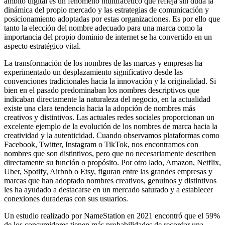
ámbito digital es un fenómeno multifacético que refleja sin duda la
dinámica del propio mercado y las estrategias de comunicación y
posicionamiento adoptadas por estas organizaciones. Es por ello que
tanto la elección del nombre adecuado para una marca como la
importancia del propio dominio de internet se ha convertido en un
aspecto estratégico vital.
La transformación de los nombres de las marcas y empresas ha
experimentado un desplazamiento significativo desde las
convenciones tradicionales hacia la innovación y la originalidad. Si
bien en el pasado predominaban los nombres descriptivos que
indicaban directamente la naturaleza del negocio, en la actualidad
existe una clara tendencia hacia la adopción de nombres más
creativos y distintivos.
Las actuales redes sociales proporcionan un
excelente ejemplo de la evolución de los nombres de marca hacia la
creatividad y la autenticidad. Cuando observamos plataformas como
Facebook, Twitter, Instagram o TikTok, nos encontramos con
nombres que son distintivos, pero que no necesariamente describen
directamente su función o propósito. Por otro lado, Amazon, Netflix,
Uber, Spotify, Airbnb o Etsy, figuran entre las grandes empresas y
marcas que han adoptado nombres creativos, genuinos y distintivos
les ha ayudado a destacarse en un mercado saturado y a establecer
conexiones duraderas con sus usuarios.
Un estudio realizado por NameStation en 2021 encontró que el 59%
de los consumidores tienen más probabilidades de recordar una