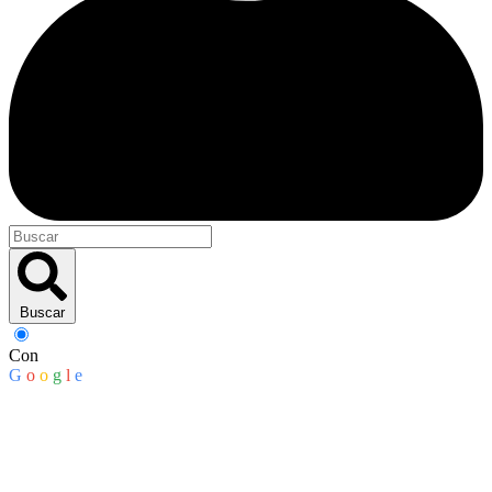
Buscar
Con
G
o
o
g
l
e