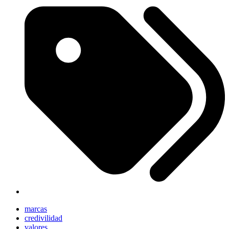
marcas
credivilidad
valores