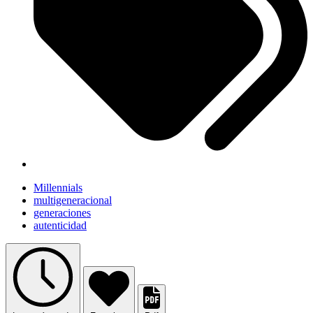
Millennials
multigeneracional
generaciones
autenticidad