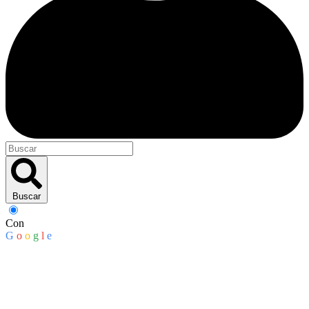
Buscar
Con
G
o
o
g
l
e