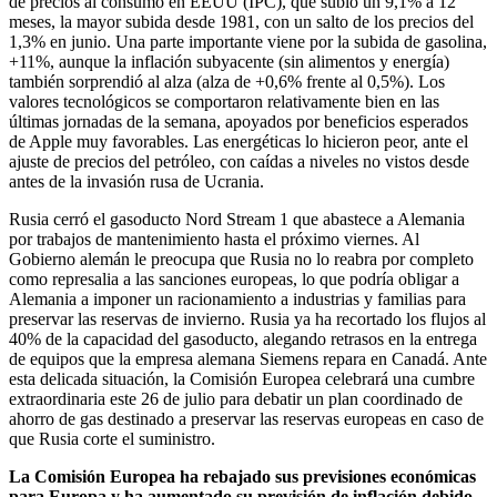
de precios al consumo en EEUU (IPC), que subió un 9,1% a 12
meses, la mayor subida desde 1981, con un salto de los precios del
1,3% en junio. Una parte importante viene por la subida de gasolina,
+11%, aunque la inflación subyacente (sin alimentos y energía)
también sorprendió al alza (alza de +0,6% frente al 0,5%). Los
valores tecnológicos se comportaron relativamente bien en las
últimas jornadas de la semana, apoyados por beneficios esperados
de Apple muy favorables. Las energéticas lo hicieron peor, ante el
ajuste de precios del petróleo, con caídas a niveles no vistos desde
antes de la invasión rusa de Ucrania.
Rusia cerró el gasoducto Nord Stream 1 que abastece a Alemania
por trabajos de mantenimiento hasta el próximo viernes. Al
Gobierno alemán le preocupa que Rusia no lo reabra por completo
como represalia a las sanciones europeas, lo que podría obligar a
Alemania a imponer un racionamiento a industrias y familias para
preservar las reservas de invierno. Rusia ya ha recortado los flujos al
40% de la capacidad del gasoducto, alegando retrasos en la entrega
de equipos que la empresa alemana Siemens repara en Canadá. Ante
esta delicada situación, la Comisión Europea celebrará una cumbre
extraordinaria este 26 de julio para debatir un plan coordinado de
ahorro de gas destinado a preservar las reservas europeas en caso de
que Rusia corte el suministro.
La Comisión Europea ha rebajado sus previsiones económicas
para Europa y ha aumentado su previsión de inflación debido