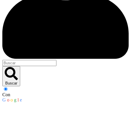
Buscar
Con
G
o
o
g
l
e