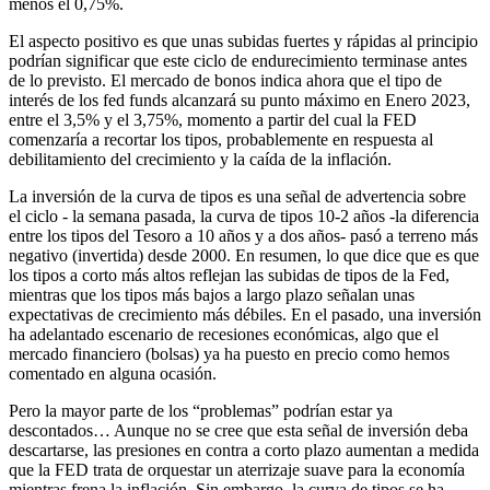
menos el 0,75%.
El aspecto positivo es que unas subidas fuertes y rápidas al principio
podrían significar que este ciclo de endurecimiento terminase antes
de lo previsto. El mercado de bonos indica ahora que el tipo de
interés de los fed funds alcanzará su punto máximo en Enero 2023,
entre el 3,5% y el 3,75%, momento a partir del cual la FED
comenzaría a recortar los tipos, probablemente en respuesta al
debilitamiento del crecimiento y la caída de la inflación.
La inversión de la curva de tipos es una señal de advertencia sobre
el ciclo - la semana pasada, la curva de tipos 10-2 años -la diferencia
entre los tipos del Tesoro a 10 años y a dos años- pasó a terreno más
negativo (invertida) desde 2000. En resumen, lo que dice que es que
los tipos a corto más altos reflejan las subidas de tipos de la Fed,
mientras que los tipos más bajos a largo plazo señalan unas
expectativas de crecimiento más débiles. En el pasado, una inversión
ha adelantado escenario de recesiones económicas, algo que el
mercado financiero (bolsas) ya ha puesto en precio como hemos
comentado en alguna ocasión.
Pero la mayor parte de los “problemas” podrían estar ya
descontados… Aunque no se cree que esta señal de inversión deba
descartarse, las presiones en contra a corto plazo aumentan a medida
que la FED trata de orquestar un aterrizaje suave para la economía
mientras frena la inflación. Sin embargo, la curva de tipos se ha