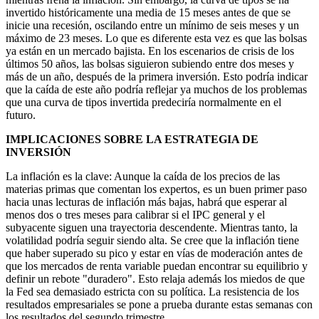
invertido históricamente una media de 15 meses antes de que se
inicie una recesión, oscilando entre un mínimo de seis meses y un
máximo de 23 meses. Lo que es diferente esta vez es que las bolsas
ya están en un mercado bajista. En los escenarios de crisis de los
últimos 50 años, las bolsas siguieron subiendo entre dos meses y
más de un año, después de la primera inversión. Esto podría indicar
que la caída de este año podría reflejar ya muchos de los problemas
que una curva de tipos invertida predeciría normalmente en el
futuro.
IMPLICACIONES SOBRE LA ESTRATEGIA DE
INVERSIÓN
La inflación es la clave: Aunque la caída de los precios de las
materias primas que comentan los expertos, es un buen primer paso
hacia unas lecturas de inflación más bajas, habrá que esperar al
menos dos o tres meses para calibrar si el IPC general y el
subyacente siguen una trayectoria descendente. Mientras tanto, la
volatilidad podría seguir siendo alta. Se cree que la inflación tiene
que haber superado su pico y estar en vías de moderación antes de
que los mercados de renta variable puedan encontrar su equilibrio y
definir un rebote "duradero". Esto relaja además los miedos de que
la Fed sea demasiado estricta con su política. La resistencia de los
resultados empresariales se pone a prueba durante estas semanas con
los resultados del segundo trimestre.