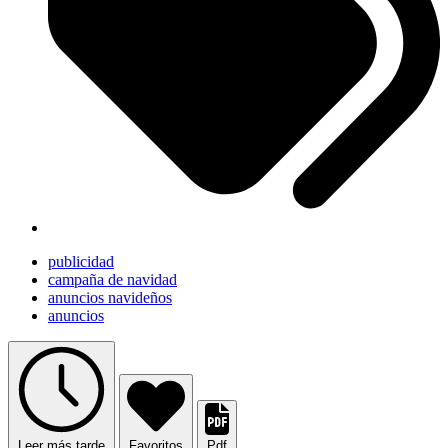
publicidad
campaña de navidad
anuncios navideños
anuncios
Leer más tarde
Favoritos
Pdf