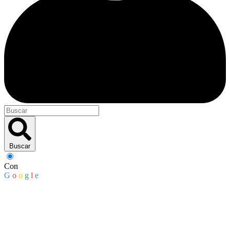
Buscar
Con
G
o
o
g
l
e