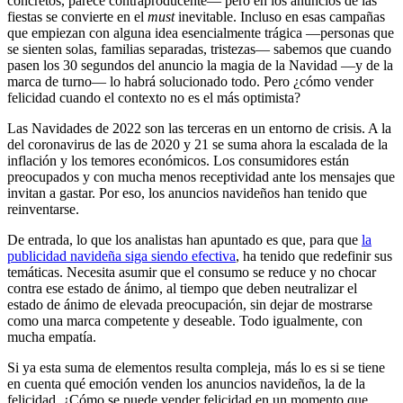
concretos, parece contraproducente— pero en los anuncios de las
fiestas se convierte en el
must
inevitable. Incluso en esas campañas
que empiezan con alguna idea esencialmente trágica —personas que
se sienten solas, familias separadas, tristezas— sabemos que cuando
pasen los 30 segundos del anuncio la magia de la Navidad —y de la
marca de turno— lo habrá solucionado todo. Pero ¿cómo vender
felicidad cuando el contexto no es el más optimista?
Las Navidades de 2022 son las terceras en un entorno de crisis. A la
del coronavirus de las de 2020 y 21 se suma ahora la escalada de la
inflación y los temores económicos. Los consumidores están
preocupados y con mucha menos receptividad ante los mensajes que
invitan a gastar. Por eso, los anuncios navideños han tenido que
reinventarse.
De entrada, lo que los analistas han apuntado es que, para que
la
publicidad navideña siga siendo efectiva
, ha tenido que redefinir sus
temáticas. Necesita asumir que el consumo se reduce y no chocar
contra ese estado de ánimo, al tiempo que deben neutralizar el
estado de ánimo de elevada preocupación, sin dejar de mostrarse
como una marca competente y deseable. Todo igualmente, con
mucha empatía.
Si ya esta suma de elementos resulta compleja, más lo es si se tiene
en cuenta qué emoción venden los anuncios navideños, la de la
felicidad. ¿Cómo se puede vender felicidad en un momento que