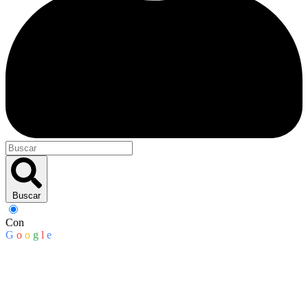
Buscar
Con
G
o
o
g
l
e