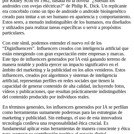
por Ridley Scott en 1982, basada en la novela "¿Sueñan los
androides con ovejas eléctricas?" de Philip K. Dick. Un replicante
era concebido como un tipo de androide o androide bioingenético
creado para imitar a un ser humano en apariencia y comportamiento.
Estos seres, a menudo indistinguibles de los humanos, era diseñados
y utilizados para realizar tareas específicas o servir a propósitos
particulares.
Con este símil, podemos entender el nuevo rol de los
“Diginfluencers”. Influencers creados con inteligencia artificial que
están emergiendo con gran expectación entre empresas y marcas.
Este tipo de influencers generados por IA está ganando terreno de
manera notable y podría ejercer un impacto significativo en el
ámbito del marketing y la publicidad en los años venideros. Estos
influencers, creados por algoritmos y sistemas de inteligencia
artificial, representan perfiles en redes sociales que tienen la
capacidad de generar contenido de alta calidad, incluyendo fotos,
vídeos y publicaciones, que resultan prácticamente indistinguibles
del contenido producido por individuos reales.
En términos generales, los influencers generados por IA se perfilan
como herramientas sumamente poderosas para las estrategias de
marketing y publicidad. Sin embargo, el uso de esta innovadora
tecnología conlleva una responsabilidad ética crucial. Es
fundamental aplicar estas herramientas de manera consciente y ética
para asegurar su contribución positiva al espacio digital.