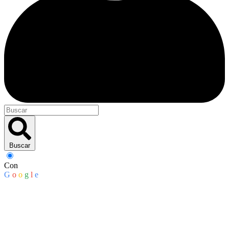
Buscar
Con
G
o
o
g
l
e