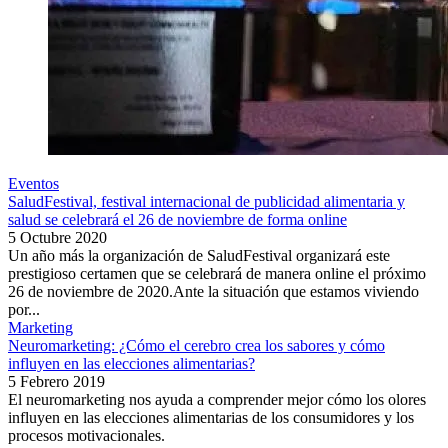
Eventos
SaludFestival, festival internacional de publicidad alimentaria y
salud se celebrará el 26 de noviembre de forma online
5 Octubre 2020
Un año más la organización de SaludFestival organizará este
prestigioso certamen que se celebrará de manera online el próximo
26 de noviembre de 2020.Ante la situación que estamos viviendo
por...
Marketing
Neuromarketing: ¿Cómo el cerebro crea los sabores y cómo
influyen en las elecciones alimentarias?
5 Febrero 2019
El neuromarketing nos ayuda a comprender mejor cómo los olores
influyen en las elecciones alimentarias de los consumidores y los
procesos motivacionales.