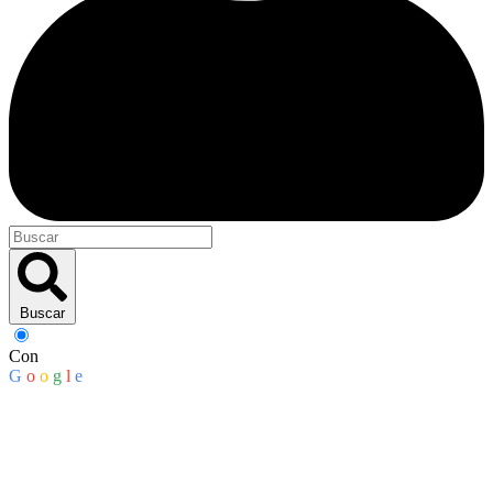
Buscar
Con
G
o
o
g
l
e