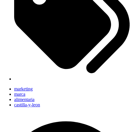
marketing
marca
alimentaria
castilla-y-leon