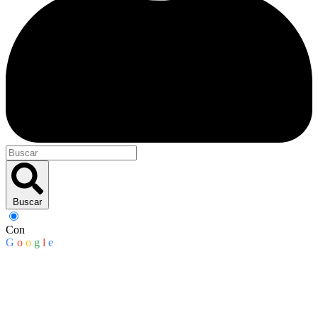
Buscar
Con
G
o
o
g
l
e