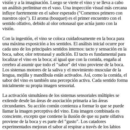
visión y a la imaginación. Luego se vierte el vino y se lleva a cabo
un análisis preliminar en el vaso. Una inspección visual más cercana
influye fuertemente en el sabor esperado ("Comemos primero con
nuestros ojos"). El aroma (bouquet) es el primer encuentro con el
sentido olfativo, debido al olor ortonasal que actúa junto con la
visión.
Con la ingestión, el vino se coloca cuidadosamente en la boca para
una máxima exposición a los sentidos. El análisis inicial ocurre por
cada uno de los principales sentidos internos: tacto y sensación en la
boca, sabor, olor retronasal y audición. El tacto es fundamental para
localizar el vino en la boca; al igual que con la comida, engaña al
cerebro al asumir que todo el "sabor" del vino proviene de la boca.
Los sistemas motores de la saliva y el movimiento muscular de la
lengua, mejilla y mandíbula están activados. Así, como la comida, el
sabor del vino es también una percepción activa. Cada sentido forma
inicialmente su propia imagen sensorial.
La activación simultánea de los sistemas sensoriales múltiples se
extiende desde las áreas de asociación primaria a las áreas
circundantes. Su acción común comienza a formar lo que se puede
llamar la imagen perceptiva del vino. Esta imagen combinada es
consciente, excepto que contiene la ilusión de que su parte olfativa
proviene de la boca y es parte del "gusto". Los catadores
experimentados mejoran el sabor al respirar a través de los labios