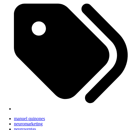
manuel quinones
neuromarketing
neuroventas