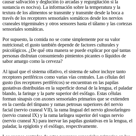
causar salivación y deglución (o arcadas y regurgitación si la
sustancia es nociva). La información sobre la temperatura y la
textura de los alimentos se transmite y transmite desde la boca a
través de los receptores sensoriales somáticos desde los nervios
craneales trigeminales y otros sensores hasta el tálamo y las cortezas
sensoriales somáticas.
Por supuesto, la comida no se come simplemente por su valor
nutricional; el gusto también depende de factores culturales y
psicológicos. ¿De qué otra manera se puede explicar por qué tantas
personas disfrutan consumiendo pimientos picantes o líquidos de
sabor amargo como la cerveza?
Al igual que el sistema olfativo, el sistema de sabor incluye tanto
receptores periféricos como varias vías centrales. Las células del
gusto (los receptores periféricos) se encuentran en las papilas
gustativas distribuidas en la superficie dorsal de la lengua, el paladar
blando, la faringe y la parte superior del esófago. Estas células
forman sinapsis con axones sensoriales primarios que se extienden
en la cuerda del tímpano y ramas petrosas superiores del nervio
facial (nervio craneal VII), la rama lingual del nervio glosofaríngeo
(nervio craneal IX) y la rama laríngea superior del vagus nervio
(nervio craneal X) para inervar las papilas gustativas en la lengua, el
paladar, la epiglotis y el esófago, respectivamente.