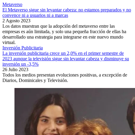
Metaverso
El Metaverso sigue sin levantar cabeza: no estamos preparados y no
convence ni a usuarios ni a marcas
2 Agosto 2023
Los datos muestran que la adopción del metaverso entre las
empresas es aún limitada, y solo una pequeña fracción de ellas ha
desarrollado una estrategia para integrarse en este nuevo mundo
virtual.
Inversión Publicitaria
La inversión publicitaria crece un 2,0% en el primer semestre de
2023 aunque la televisión sigue sin levantar cabeza y disminuye su
inversión un -3,5%
26 Julio 2023
Todos los medios presentan evoluciones positivas, a excepción de
Diarios, Dominicales y Televisión.