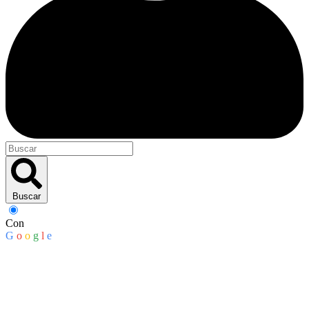
Buscar
Con
G
o
o
g
l
e