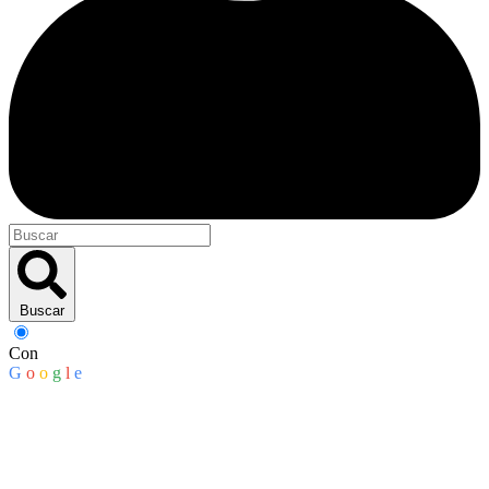
Buscar
Con
G
o
o
g
l
e