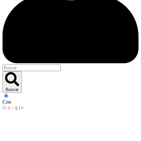
Buscar
Con
G
o
o
g
l
e