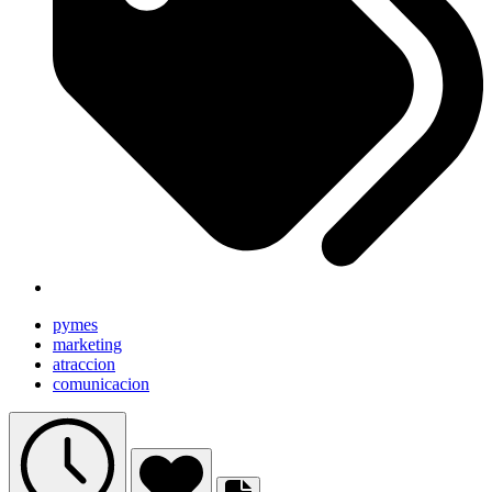
pymes
marketing
atraccion
comunicacion