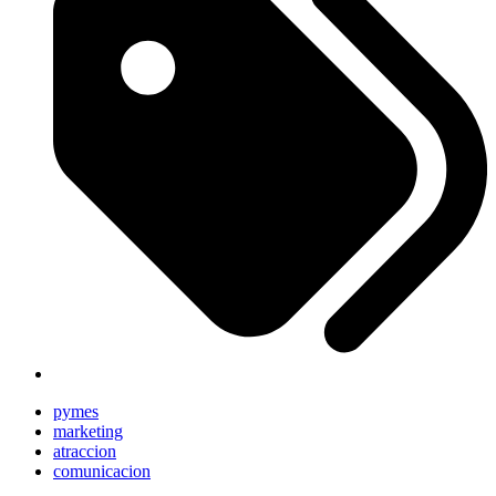
pymes
marketing
atraccion
comunicacion