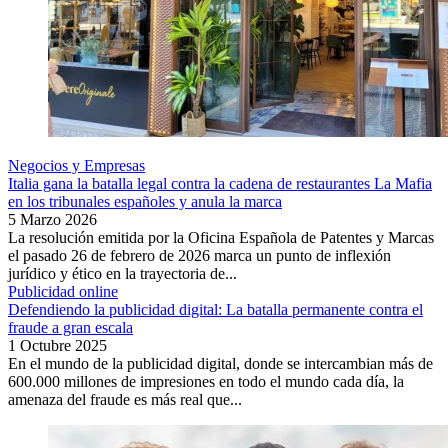
Negocios y Empresas
Italia gana la batalla legal contra la cadena de restaurantes La Mafia
en los tribunales españoles y anula la marca
5 Marzo 2026
La resolución emitida por la Oficina Española de Patentes y Marcas
el pasado 26 de febrero de 2026 marca un punto de inflexión
jurídico y ético en la trayectoria de...
Publicidad online
Defendiendo la publicidad digital: La batalla permanente contra el
fraude a gran escala
1 Octubre 2025
En el mundo de la publicidad digital, donde se intercambian más de
600.000 millones de impresiones en todo el mundo cada día, la
amenaza del fraude es más real que...