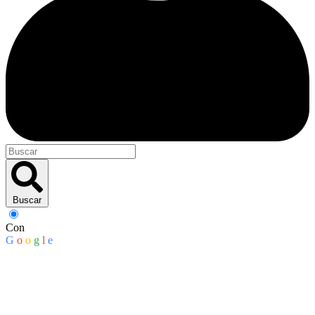
Buscar
Con
G
o
o
g
l
e