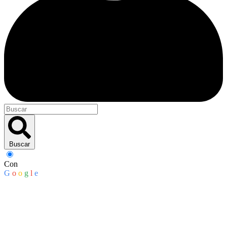
Buscar
Con
G
o
o
g
l
e