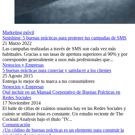
Marketing móvil
Smishing: 5 buenas prácticas para proteger tus campañas de SMS
21 Marzo 2022
Las campañas realizadas a través de SMS son cada vez más
habituales. Gracias a sus tasas de apertura superiores al 90% y por
corresponder generalmente a usos más profesionales que...
Negocios y Empresas
5 buenas prácticas para conectar y satisfacer a los clientes
25 Agosto 2015
Entrega lo mejor de tu marca a tus consumidores
Negocios y Empresas
Qué incluir en un Manual Corporativo de Buenas Prácticas en
Redes Sociales
17 Noviembre 2014
El baile de cifras de cuántos usuarios hay en las Redes Sociales y
cuánto se utilizan éstas es constante. Un estudio reciente de The
Cocktail Analysis bajo el título "IV...
Comunicación
¿Un código de buenas prácticas es un elemento para construir la