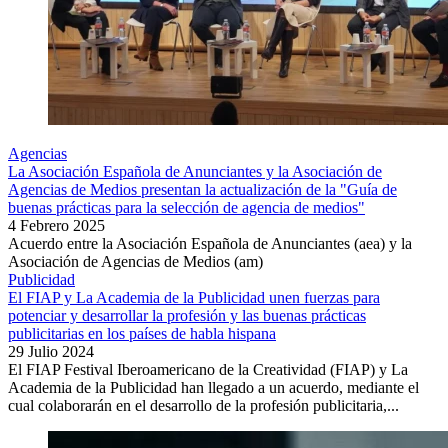
Agencias
La Asociación Española de Anunciantes y la Asociación de
Agencias de Medios presentan la actualización de la "Guía de
buenas prácticas para la selección de agencia de medios"
4 Febrero 2025
Acuerdo entre la Asociación Española de Anunciantes (aea) y la
Asociación de Agencias de Medios (am)
Publicidad
El FIAP y La Academia de la Publicidad unen fuerzas para
potenciar y desarrollar la profesión y las buenas prácticas
publicitarias en los países de habla hispana
29 Julio 2024
El FIAP Festival Iberoamericano de la Creatividad (FIAP) y La
Academia de la Publicidad han llegado a un acuerdo, mediante el
cual colaborarán en el desarrollo de la profesión publicitaria,...