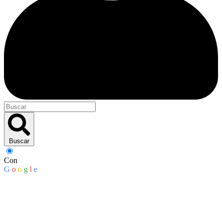
Buscar
Con
G
o
o
g
l
e