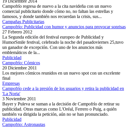
19 Diciembre 2014
Campofrío regresa de nuevo a la cita navideña con un nuevo
comercial publicitario donde cómo no, no faltan las estrellas y
famosos, y donde también nos recuerdan la crisis, sus...
Campañas Publicitarias
Campofrío: Publicidad con humor y anuncios para provocar sonrisas
27 Febrero 2012
La Segunda edición del festival europeo de Publicidad y
HumorSmile festival, celebrado la noche del pasadoviernes 25,tuvo
un ganador de excepción. Con uno de los anuncios más
emblemáticos de la...
Publicidad
Campofrío: Cómicos
20 Diciembre 2011
Los mejores cómicos reunidos en un nuevo spot con un excelente
final
Empresas
Campofrío cede a la presión de los usuarios y retira la publicidad en
'La Noria'
3 Noviembre 2011
Bayer y Puleva se suman a la decisión de Campofrío de retirar su
publicidad. Otras marcas como L'Oréal, Ferrero o Puig, a quién
también va dirigida la petición, aún no se han pronunciado.
Publicidad
Campofrio: Astronautas