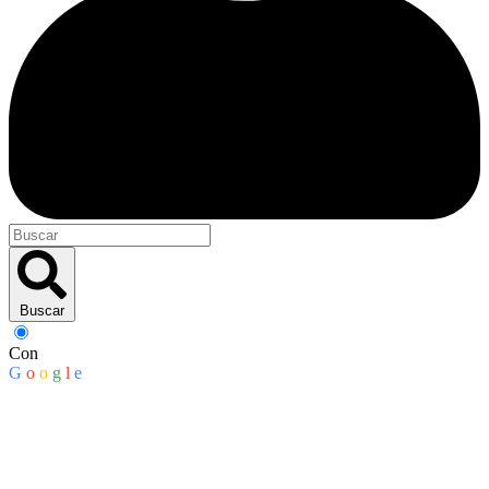
Buscar
Con
G
o
o
g
l
e