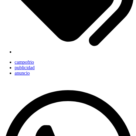
campofrio
publicidad
anuncio