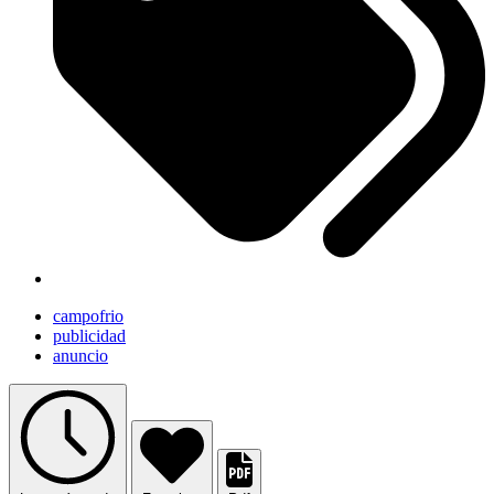
campofrio
publicidad
anuncio