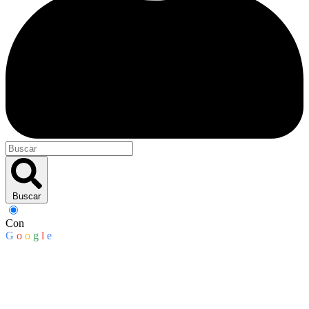
Buscar
Con
G
o
o
g
l
e