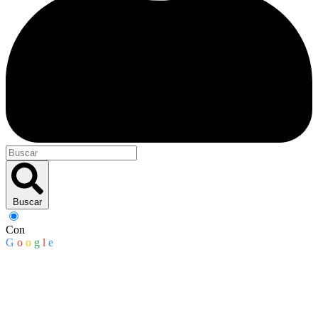
Buscar
Con
G
o
o
g
l
e