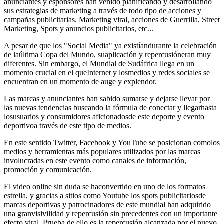
anunciantes y espónsores han venido planificando y desarrollando
sus estrategias de marketing a través de todo tipo de acciones y
campañas publicitarias. Marketing viral, acciones de Guerrilla, Street
Marketing, Spots y anuncios publicitarios, etc...
A pesar de que los "Social Media" ya existíandurante la celebración
de laúltima Copa del Mundo, suaplicación y repercusióneran muy
diferentes. Sin embargo, el Mundial de Sudáfrica llega en un
momento crucial en el queInternet y losmedios y redes sociales se
encuentran en un momento de auge y explendor.
Las marcas y anunciantes han sabido sumarse y dejarse llevar por
las nuevas tendencias buscando la fórmula de conectar y llegarhasta
losusuarios y consumidores aficionadosde este deporte y evento
deportivoa través de este tipo de medios.
En este sentido Twitter, Facebook y YouTube se posicionan comolos
medios y herramientas más populares utilizados por las marcas
involucradas en este evento como canales de información,
promoción y comunicación.
El video online sin duda se haconvertido en uno de los formatos
estrella, y gracias a sitios como Youtube los spots publicitariosde
marcas deportivas y patrocinadores de este mundial han adquirido
una granvisivilidad y repercusión sin precedentes con un importante
efecto viral. Prueba de ello es la repercusión alcanzada por el nuevo