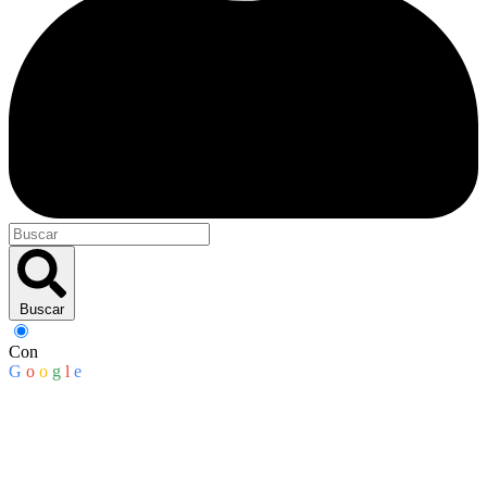
Buscar
Con
G
o
o
g
l
e